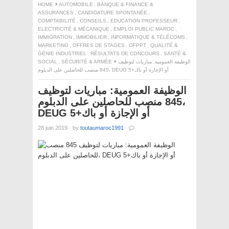
HOME
AUTOMOBILE
,
BANQUE & FINANCE &
ASSURANCES
,
CANDIDATURE SPONTANÉE
,
COMPTABILITÉ
,
CONSEILS
,
EDUCATION PROFESSEUR
,
ELECTRICITÉ & MÉCANIQUE
,
EMPLOI PUBLIC MAROC
,
IMMIGRATION
,
IMMOBILIER
,
INFORMATIQUE & TÉLÉCOMS
,
MARKETING
,
OFFRES DE STAGES
,
OFPPT
,
QUALITÉ &
GÉNIE INDUSTRIEL
,
RÉSULTATS DE CONCOURS
,
SANTÉ &
الوظيفة العمومية: مباريات لتوظيف
SÉCURITÉ & ARMÉE
,
SOCIAL
845 منصب للحاصلين على الدبلوم، DEUG أو الإجازة أو باك+5
الوظيفة العمومية: مباريات لتوظيف
845 منصب للحاصلين على الدبلوم،
DEUG أو الإجازة أو باك+5
28 juin 2019
·
by
toutaumaroc1991
·