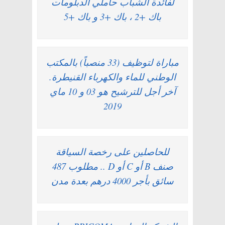
لفائدة الشباب حاملي الدبلومات
باك +2 ، باك +3 و باك +5
مباراة لتوظيف (33 منصباً) بالمكتب
الوطني للماء والكهرباء القنيطرة.
آخر أجل للترشيح هو 03 و 10 ماي
2019
للحاصلين على رخصة السياقة
صنف B أو C أو D .. مطلوب 487
سائق بأجر 4000 درهم بعدة مدن