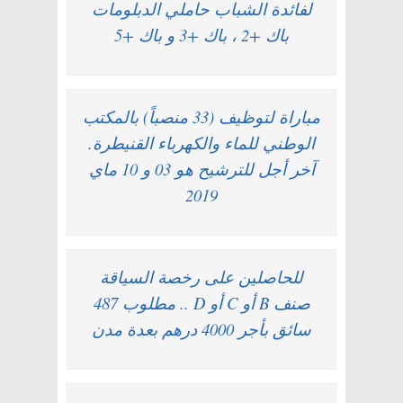
لفائدة الشباب حاملي الدبلومات
باك +2 ، باك +3 و باك +5
مباراة لتوظيف (33 منصباً) بالمكتب
الوطني للماء والكهرباء القنيطرة.
آخر أجل للترشيح هو 03 و 10 ماي
2019
للحاصلين على رخصة السياقة
صنف B أو C أو D .. مطلوب 487
سائق بأجر 4000 درهم بعدة مدن