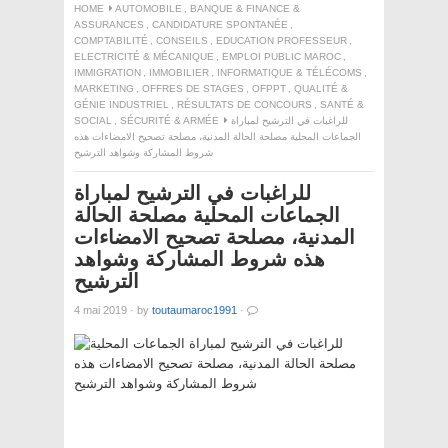
HOME
AUTOMOBILE
,
BANQUE & FINANCE &
ASSURANCES
,
CANDIDATURE SPONTANÉE
,
COMPTABILITÉ
,
CONSEILS
,
EDUCATION PROFESSEUR
,
ELECTRICITÉ & MÉCANIQUE
,
EMPLOI PUBLIC MAROC
,
IMMIGRATION
,
IMMOBILIER
,
INFORMATIQUE & TÉLÉCOMS
,
MARKETING
,
OFFRES DE STAGES
,
OFPPT
,
QUALITÉ &
GÉNIE INDUSTRIEL
,
RÉSULTATS DE CONCOURS
,
SANTÉ &
للراغبات في الترشيح لمباراة
SÉCURITÉ & ARMÉE
,
SOCIAL
الجماعات المحلية مصلحة الحالة المدنية، مصلحة تصحيح الامضاءات هذه
شروط المشاركة وشواهد الترشيح
للراغبات في الترشيح لمباراة
الجماعات المحلية مصلحة الحالة
المدنية، مصلحة تصحيح الامضاءات
هذه شروط المشاركة وشواهد
الترشيح
4 mai 2019
·
by
toutaumaroc1991
·