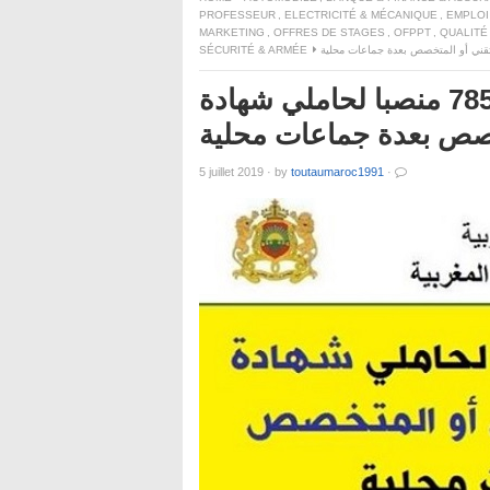
PROFESSEUR
,
ELECTRICITÉ & MÉCANIQUE
,
EMPLOI
MARKETING
,
OFFRES DE STAGES
,
OFPPT
,
QUALITÉ
SÉCURITÉ & ARMÉE
الإدارات العمومية المغربية: توظيف 785 منصبا لحاملي شهادة
متخصص بعدة جماعات محلية
5 juillet 2019
·
by
toutaumaroc1991
·