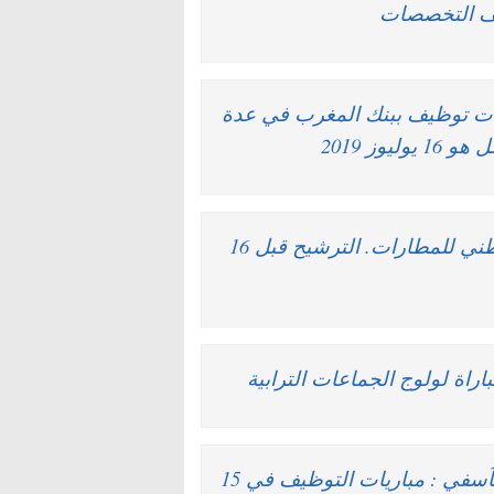
اريات توظيف ببنك المغرب في عدة
عــــاجل.. مباراة توظيف 116 منصبا باالمكتب الوطني للمطارات. الترشيح قبل 16
باراة لولوج الجماعات الترابية
الوكالة المستقلة الجماعية لتوزيع الماء والكهرباء بآسفي : مباريات التوظيف في 15