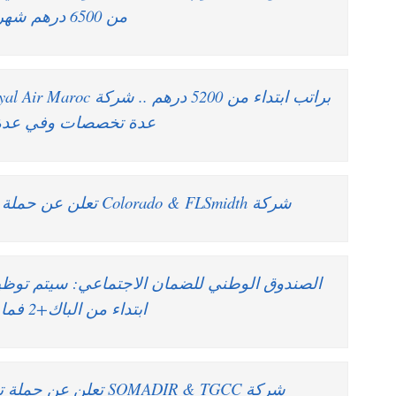
من 6500 درهم شهرياً
عدة تخصصات وفي عدة
شركة Colorado & FLSmidth تعلن عن حملة توظيف في عدة تخصصات
ابتداء من الباك+2 فما فوق
شركة SOMADIR & TGCC تعلن عن حملة توظيف في عدة تخصصات