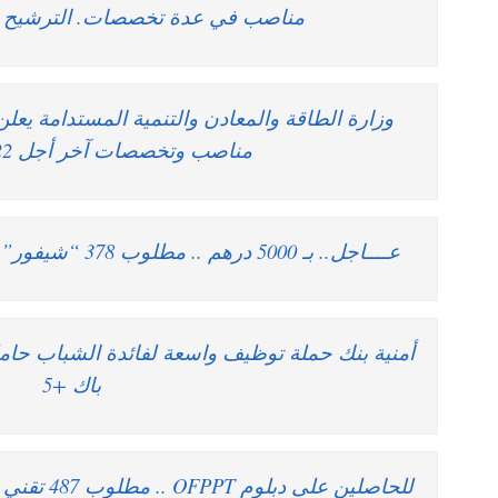
مناصب في عدة تخصصات. الترشيح قبل 19 يوليوز
وزارة الطاقة والمعادن والتنمية المستدامة يع
مناصب وتخصصات آخر أجل 22 غشت 2019
عــــاجل.. بـ 5000 درهم .. مطلوب 378 “شيفور” حاصلين على أي رخصة سياقة
باك +5
للحاصلين عل