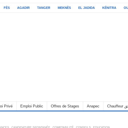
FÈS
AGADIR
TANGER
MEKNÈS
EL JADIDA
KÉNITRA
O
C سائق
Anapec
Offres de Stages
Emploi Public
oi Privé
RANCES
,
CANDIDATURE SPONTANÉE
,
COMPTABILITÉ
,
CONSEILS
,
EDUCATION