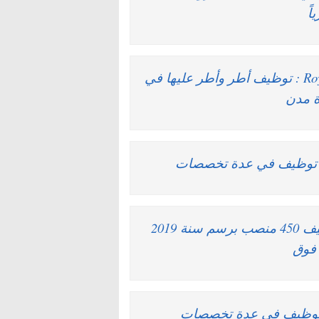
براتب ابتداء من 5200 درهم .. شركة Royal Air Maroc : توظيف أطر وأطر عليها في
 مدن
الصندوق الوطني للضمان الاجتماعي: سيتم توظيف 450 منصب برسم سنة 2019