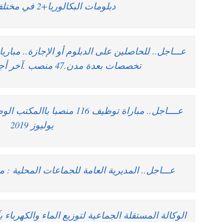
دبلومات البكالوريا+2 في مختلف التخصصات
عـــاجل.. للحاصلين على الدبلوم أو الإجازة.. مب
تخصصات بعدة مدن.47 منصب .آخر أجل هو 16 يوليوز 2019
يوليوز 2019
عـــاجل.. المديرية العامة للجماعات المحلية : م