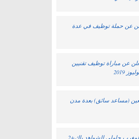
VINCI Construction & Kostal Mar تعلن عن حملة توظيف في عدة
لملكية تعلن عن مباراة توظيف تقنيين
سلع وبائعين (مساعد سائق) بعدة مدن
مجموعة Allianz Maroc : حملة توظيف لشباب المغرب حاملي الشواهد باك+2