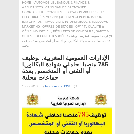
HOME
AUTOMOBILE
,
BANQUE & FINANCE &
ASSURANCES
,
CANDIDATURE SPONTANÉE
,
COMPTABILITÉ
,
CONSEILS
,
EDUCATION PROFESSEUR
,
ELECTRICITÉ & MÉCANIQUE
,
EMPLOI PUBLIC MAROC
,
IMMIGRATION
,
IMMOBILIER
,
INFORMATIQUE & TÉLÉCOMS
,
MARKETING
,
OFFRES DE STAGES
,
OFPPT
,
QUALITÉ &
GÉNIE INDUSTRIEL
,
RÉSULTATS DE CONCOURS
,
SANTÉ &
الإدارات العمومية المغربية: توظيف
SÉCURITÉ & ARMÉE
,
SOCIAL
785 منصبا لحاملي شهادة البكالوريا أو التقني أو المتخصص بعدة جماعات
محلية
الإدارات العمومية المغربية: توظيف
785 منصبا لحاملي شهادة البكالوريا
أو التقني أو المتخصص بعدة
جماعات محلية
1 juin 2019
·
by
toutaumaroc1991
·