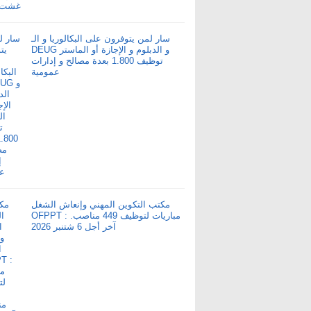
سار لمن يتوفرون على البكالوريا و الـ
DEUG و الدبلوم و الإجازة أو الماستر
توظيف 1.800 بعدة مصالح و إدارات
عمومية
مكتب التكوين المهني وإنعاش الشغل
OFPPT : مباريات لتوظيف 449 مناصب.
آخر أجل 6 شتنبر 2026