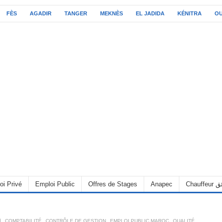
FÈS
AGADIR
TANGER
MEKNÈS
EL JADIDA
KÉNITRA
O
oi Privé
Emploi Public
Offres de Stages
Anapec
Chauff
ا
,
COMPTABILITÉ
,
CONTRÔLE DE GESTION
,
EMPLOI PUBLIC MAROC
,
QUALITÉ