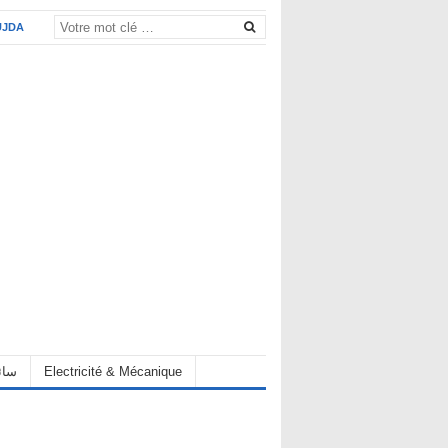
UJDA
eur سائق
Electricité & Mécanique