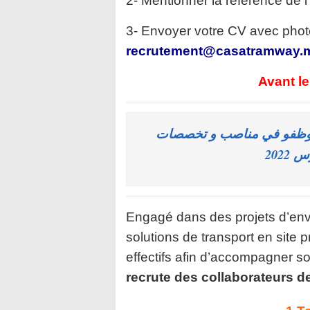
2- Mentionner la référence de l
3- Envoyer votre CV avec photo
recrutement@casatramway.
Avant l
ن اوظفو في مناصب و تخصصات
Engagé dans des projets d’env
solutions de transport en site
p
effectifs afin d’accompagner 
recrute des collaborateurs de