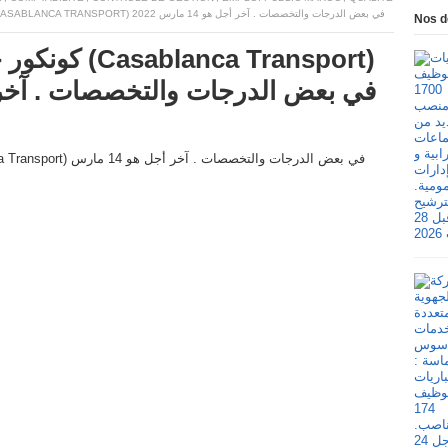
كونكور جديد باالدار البيضاء للنقل (CASABLANCA TRANSPORT) في بعض الدرجات والتخصصات . آخر أجل هو 14 مارس 2022
Nos d
nca Transport)
في بعض الدرجات والتخصصات . آخر أجل هو 14