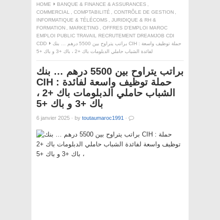
HOME
BANQUE & FINANCE & ASSURANCES
,
COMMERCIAL
,
COMPTABILITÉ
,
CONTRÔLE DE GESTION
,
INFORMATIQUE & TÉLÉCOMS
,
JURIDIQUE & RH &
FORMATION
,
MARKETING
,
OFFRES D'EMPLOI MAROC
EMPLOI PUBLIC TRAVAIL RECRUTEMENT DREAMJOB CDI
CDD
براتب يتراوح بين 5500 درهم … بنك CIH : حملة توظيف واسعة
لفائدة الشباب حاملي الدبلومات باك +2 ، باك +3 و باك +5
براتب يتراوح بين 5500 درهم … بنك
CIH : حملة توظيف واسعة لفائدة
الشباب حاملي الدبلومات باك +2 ،
باك +3 و باك +5
6 janvier 2025
·
by
toutaumaroc1991
·