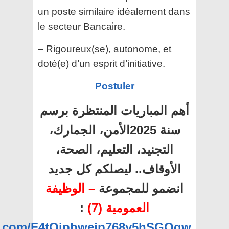
un poste similaire idéalement dans
le secteur Bancaire.
– Rigoureux(se), autonome, et
doté(e) d’un esprit d’initiative.
Postuler
أهم المباريات المنتظرة برسم
سنة 2025الأمن، الجمارك،
التجنيد، التعليم، الصحة،
الأوقاف.. ليصلكم كل جديد
انضمو للمجموعة
– الوظيفة
:
العمومية (7)
pp.com/F4tOipbwejp768y5hSGOqw