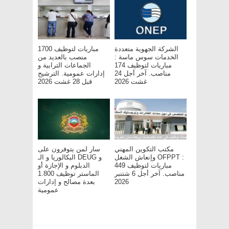
الشركة الجهوية متعددة
مباريات لتوظيف 1700
الخدمات سوس ماسة :
منصب بالعديد من
مباريات لتوظيف 174
الجماعات الترابية و
مناصب. آخر أجل 24
إدارات عمومية. الترشيح
غشت 2026
قبل 28 غشت 2026
مكتب التكوين المهني
سار لمن يتوفرون على
وإنعاش الشغل OFPPT :
البكالوريا و الـ DEUG و
مباريات لتوظيف 449
الدبلوم و الإجازة أو
مناصب. آخر أجل 6 شتنبر
الماستر توظيف 1.800
بعدة مصالح و إدارات
2026
عمومية