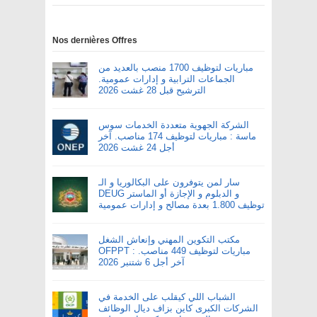
Nos dernières Offres
مباريات لتوظيف 1700 منصب بالعديد من
الجماعات الترابية و إدارات عمومية.
الترشيح قبل 28 غشت 2026
الشركة الجهوية متعددة الخدمات سوس
ماسة : مباريات لتوظيف 174 مناصب. آخر
أجل 24 غشت 2026
سار لمن يتوفرون على البكالوريا و الـ
DEUG و الدبلوم و الإجازة أو الماستر
توظيف 1.800 بعدة مصالح و إدارات عمومية
مكتب التكوين المهني وإنعاش الشغل
OFPPT : مباريات لتوظيف 449 مناصب.
آخر أجل 6 شتنبر 2026
الشباب اللي كيقلب على الخدمة في
الشركات الكبرى كاين بزاف ديال الوظائف