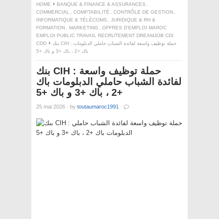
HOME
BANQUE & FINANCE & ASSURANCES
,
COMMERCIAL
,
COMPTABILITÉ
,
CONTRÔLE DE GESTION
,
INFORMATIQUE & TÉLÉCOMS
,
JURIDIQUE & RH &
FORMATION
,
MARKETING
,
OFFRES D'EMPLOI MAROC
EMPLOI PUBLIC TRAVAIL RECRUTEMENT DREAMJOB CDI
CDD
بنك CIH : حملة توظيف واسعة لفائدة الشباب حاملي الدبلومات
باك +2 ، باك +3 و باك +5
بنك CIH : حملة توظيف واسعة
لفائدة الشباب حاملي الدبلومات باك
+2 ، باك +3 و باك +5
25 mai 2026
·
by
toutaumaroc1991
·