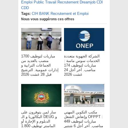
Emploi Public Travail Recrutement Dreamjob CDI
CDD
Tags:
CIH BANK Recrutement et Emploi
Nous vous suggérons ces offres
الشركة الجهوية متعددة
مباريات لتوظيف 1700
الخدمات سوس ماسة :
منصب بالعديد من
مباريات لتوظيف 174
الجماعات الترابية و
مناصب. آخر أجل 24
إدارات عمومية. الترشيح
غشت 2026
قبل 28 غشت 2026
مكتب التكوين المهني
سار لمن يتوفرون على
وإنعاش الشغل OFPPT :
البكالوريا و الـ DEUG و
مباريات لتوظيف 449
الدبلوم و الإجازة أو
مناصب. آخر أجل 6 شتنبر
الماستر توظيف 1.800