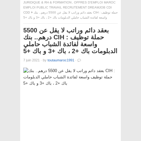
JURIDIQUE & RH & FORMATION
,
OFFRES D'EMPLOI MAROC
EMPLOI PUBLIC TRAVAIL RECRUTEMENT DREAMJOB CDI
CDD
بعقد دائم وراتب لا يقل عن 5500 درهم.. بنك CIH : حملة توظيف
واسعة لفائدة الشباب حاملي الدبلومات باك +2 ، باك +3 و باك +5
بعقد دائم وراتب لا يقل عن 5500
درهم.. بنك CIH : حملة توظيف
واسعة لفائدة الشباب حاملي
الدبلومات باك +2 ، باك +3 و باك +5
7 juin 2021
·
by
toutaumaroc1991
·