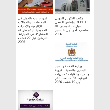
مكتب التكوين المهني
لمن يرغب بالعمل في
وإنعاش الشغل OFPPT :
المقاطعات والعمالات
مباريات لتوظيف 91
الإقليمية والإدارات
مناصب. آخر أجل 6 شتنبر
العمومية اليكم طريقة
المشاركة في المباراة.
2026
الترشيح قبل 22 غشت
2026
وزارة الفلاحة والصيد
البحري والتنمية القروية
والمياه والغابات : مباريات
لتوظيف 70 مناصب. آخر
أجل 19 غشت 2026