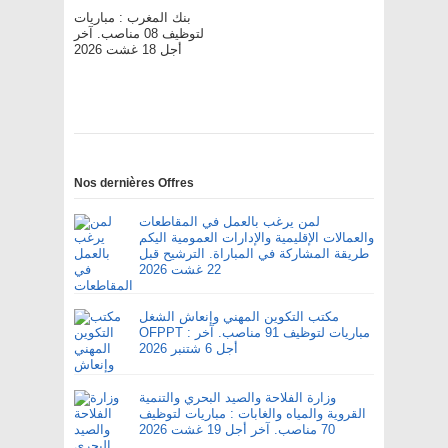
بنك المغرب : مباريات
لتوظيف 08 مناصب. آخر
أجل 18 غشت 2026
Nos dernières Offres
لمن يرغب بالعمل في المقاطعات
والعمالات الإقليمية والإدارات العمومية اليكم
طريقة المشاركة في المباراة. الترشيح قبل
22 غشت 2026
مكتب التكوين المهني وإنعاش الشغل
OFPPT : مباريات لتوظيف 91 مناصب. آخر
أجل 6 شتنبر 2026
وزارة الفلاحة والصيد البحري والتنمية
القروية والمياه والغابات : مباريات لتوظيف
70 مناصب. آخر أجل 19 غشت 2026