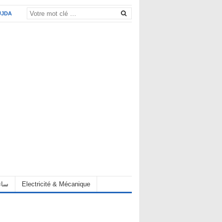
UJDA
eur سائق
Electricité & Mécanique