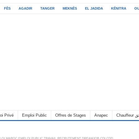
FÈS
AGADIR
TANGER
MEKNÈS
EL JADIDA
KÉNITRA
O
oi Privé
Emploi Public
Offres de Stages
Anapec
Chauff
LOI MAROC EMPLOI PUBLIC TRAVAIL RECRUTEMENT DREAMJOB CDI CDD
,