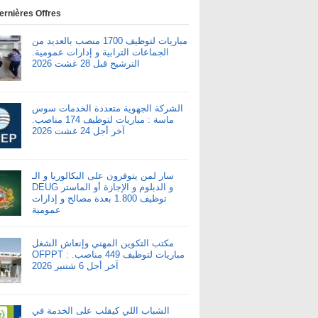
ernières Offres
مباريات لتوظيف 1700 منصب بالعديد من
الجماعات الترابية و إدارات عمومية.
الترشيح قبل 28 غشت 2026
الشركة الجهوية متعددة الخدمات سوس
ماسة : مباريات لتوظيف 174 مناصب.
آخر أجل 24 غشت 2026
سار لمن يتوفرون على البكالوريا و الـ
DEUG و الدبلوم و الإجازة أو الماستر
توظيف 1.800 بعدة مصالح و إدارات
عمومية
مكتب التكوين المهني وإنعاش الشغل
OFPPT : مباريات لتوظيف 449 مناصب.
آخر أجل 6 شتنبر 2026
الشباب اللي كيقلب على الخدمة في