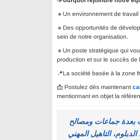
▫️Pourquoi rejoindre notre éq
🔹Un environnement de travail
🔹Des opportunités de dévelop
sein de notre organisation.
🔹Un poste stratégique qui vous
production et sur le succès de l
📍La société basée à la zone f
📩 Postulez dès maintenant
ca
mentionnant en objet la référe
مومية: توظيف 480 منصب بعدة جماعات ومصالح
لدبلوم، التاهيل المهني