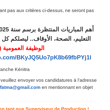
nt pas aux critères ci-dessus, ne seront pas
التعليم، الصحة، الأوقاف.. ليصلكم ك
الوظيفة العمومية (56)
pp.com/BKyJQ5Uo7pK8b69fbPYj1l
ranche Kénitra
veuillez envoyer vos candidatures à l’adresse
ofatma@gmail.com
en mentionnant en objet
n tant que Superviseur de Production !