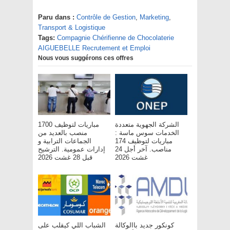
Paru dans :
Contrôle de Gestion
,
Marketing
,
Transport & Logistique
Tags:
Compagnie Chérifienne de Chocolaterie
AIGUEBELLE Recrutement et Emploi
Nous vous suggérons ces offres
الشركة الجهوية متعددة
مباريات لتوظيف 1700
الخدمات سوس ماسة :
منصب بالعديد من
مباريات لتوظيف 174
الجماعات الترابية و
مناصب. آخر أجل 24
إدارات عمومية. الترشيح
غشت 2026
قبل 28 غشت 2026
كونكور جديد باالوكالة
الشباب اللي كيقلب على