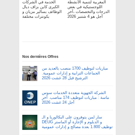
المغربية لتنمية الأنشطة
الخدمة في الشركات
اللوجستيكية في بعض
الكبرى كاين بزاف ديال
الدرجات والتخصصات ،آخر
الوظائف بسالير مزيان و
أجل هو 4 شتنبر 2026
بكونترات مختلفة
Nos dernières Offres
مباريات لتوظيف 1700 منصب بالعديد من
الجماعات الترابية و إدارات عمومية.
الترشيح قبل 28 غشت 2026
الشركة الجهوية متعددة الخدمات سوس
ماسة : مباريات لتوظيف 174 مناصب. آخر
أجل 24 غشت 2026
سار لمن يتوفرون على البكالوريا و الـ
DEUG و الدبلوم و الإجازة أو الماستر
توظيف 1.800 بعدة مصالح و إدارات عمومية