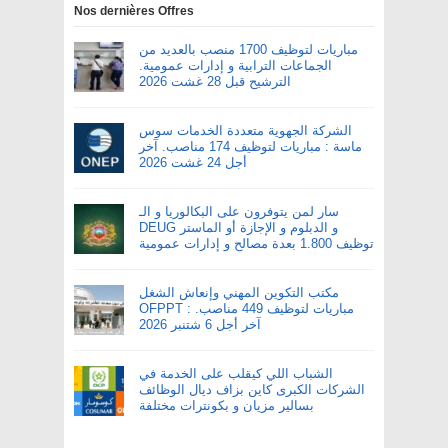
Nos dernières Offres
مباريات لتوظيف 1700 منصب بالعديد من
الجماعات الترابية و إدارات عمومية.
الترشيح قبل 28 غشت 2026
الشركة الجهوية متعددة الخدمات سوس
ماسة : مباريات لتوظيف 174 مناصب. آخر
أجل 24 غشت 2026
سار لمن يتوفرون على البكالوريا و الـ
DEUG و الدبلوم و الإجازة أو الماستر
توظيف 1.800 بعدة مصالح و إدارات عمومية
مكتب التكوين المهني وإنعاش الشغل
OFPPT : مباريات لتوظيف 449 مناصب.
آخر أجل 6 شتنبر 2026
الشباب اللي كيقلب على الخدمة في
الشركات الكبرى كاين بزاف ديال الوظائف
بسالير مزيان و بكونترات مختلفة