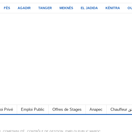
FÈS
AGADIR
TANGER
MEKNÈS
EL JADIDA
KÉNITRA
O
oi Privé
Emploi Public
Offres de Stages
Anapec
Chauff
ا
,
COMPTABILITÉ
,
CONTRÔLE DE GESTION
,
EMPLOI PUBLIC MAROC
,