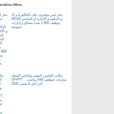
ernières Offres
سار لمن يتوفرون على البكالوريا و الـ
DEUG و الدبلوم و الإجازة أو الماستر
توظيف 1.800 بعدة مصالح و إدارات
عمومية
مكتب التكوين المهني وإنعاش الشغل
OFPPT : مباريات لتوظيف 449 مناصب.
آخر أجل 6 شتنبر 2026