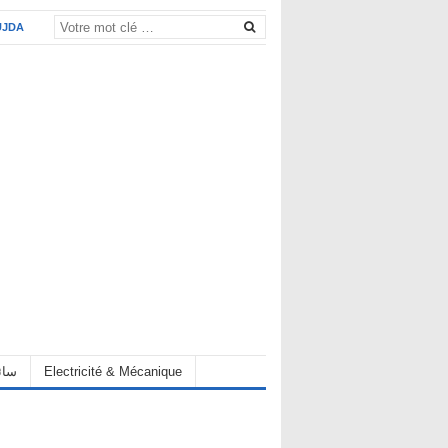
UJDA
eur سائق
Electricité & Mécanique