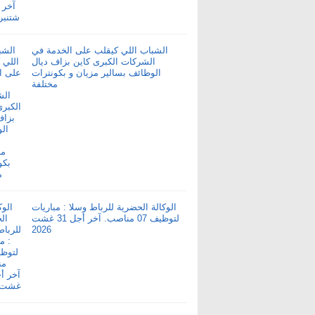
الشباب اللي كيقلب على الخدمة في
الشركات الكبرى كاين بزاف ديال
الوظائف بسالير مزيان و بكونترات
مختلفة
الوكالة الحضرية للرباط وسلا : مباريات
لتوظيف 07 مناصب. آخر أجل 31 غشت
2026