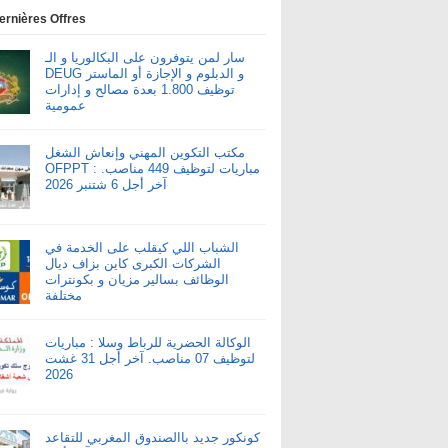
ernières Offres
سار لمن يتوفرون على البكالوريا و الـ
DEUG و الدبلوم و الإجازة أو الماستر
توظيف 1.800 بعدة مصالح و إدارات
عمومية
مكتب التكوين المهني وإنعاش الشغل
OFPPT : مباريات لتوظيف 449 مناصب.
آخر أجل 6 شتنبر 2026
الشباب اللي كيقلب على الخدمة في
الشركات الكبرى كاين بزاف ديال
الوظائف بسالير مزيان و بكونترات
مختلفة
الوكالة الحضرية للرباط وسلا : مباريات
لتوظيف 07 مناصب. آخر أجل 31 غشت
2026
كونكور جديد باالصندوق المغربي للتقاعد