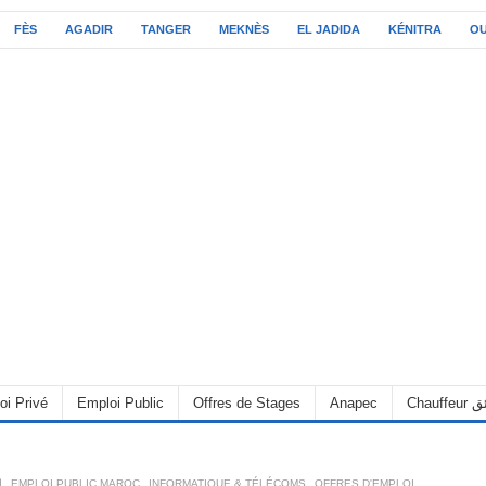
FÈS
AGADIR
TANGER
MEKNÈS
EL JADIDA
KÉNITRA
O
oi Privé
Emploi Public
Offres de Stages
Anapec
Chauff
ا
,
EMPLOI PUBLIC MAROC
,
INFORMATIQUE & TÉLÉCOMS
,
OFFRES D'EMPLOI