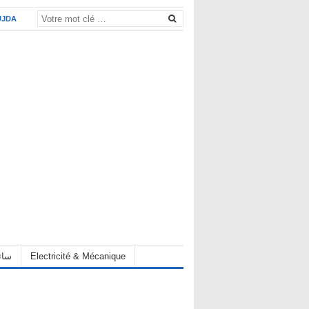
UJDA
eur سائق
Electricité & Mécanique