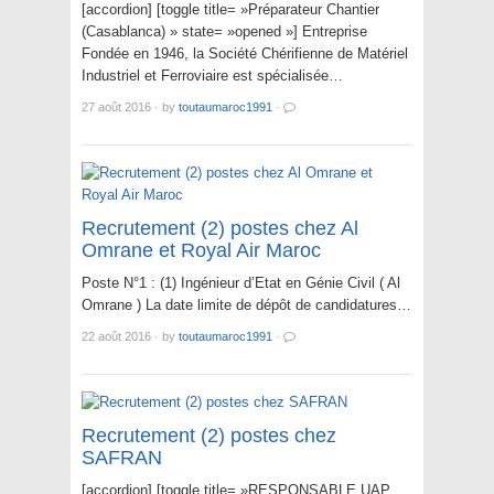
[accordion] [toggle title= »Préparateur Chantier
(Casablanca) » state= »opened »] Entreprise
Fondée en 1946, la Société Chérifienne de Matériel
Industriel et Ferroviaire est spécialisée…
27 août 2016
·
by
toutaumaroc1991
·
Recrutement (2) postes chez Al
Omrane et Royal Air Maroc
Poste N°1 : (1) Ingénieur d’Etat en Génie Civil ( Al
Omrane ) La date limite de dépôt de candidatures…
22 août 2016
·
by
toutaumaroc1991
·
Recrutement (2) postes chez
SAFRAN
[accordion] [toggle title= »RESPONSABLE UAP