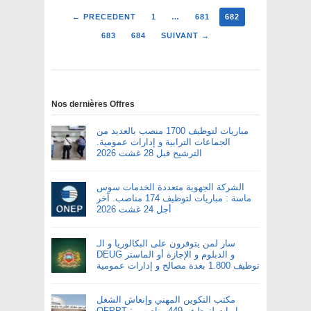
← PRECEDENT
1
…
681
682
683
684
SUIVANT →
Nos dernières Offres
مباريات لتوظيف 1700 منصب بالعديد من
الجماعات الترابية و إدارات عمومية.
الترشيح قبل 28 غشت 2026
الشركة الجهوية متعددة الخدمات سوس
ماسة : مباريات لتوظيف 174 مناصب. آخر
أجل 24 غشت 2026
سار لمن يتوفرون على البكالوريا و الـ
DEUG و الدبلوم و الإجازة أو الماستر
توظيف 1.800 بعدة مصالح و إدارات عمومية
مكتب التكوين المهني وإنعاش الشغل
OFPPT : مباريات لتوظيف 449 مناصب.