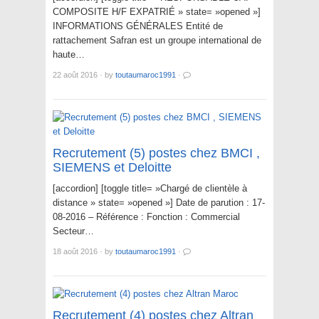
COMPOSITE H/F EXPATRIÉ » state= »opened »]
INFORMATIONS GÉNÉRALES Entité de
rattachement Safran est un groupe international de
haute…
22 août 2016
·
by
toutaumaroc1991
·
Recrutement (5) postes chez BMCI ,
SIEMENS et Deloitte
[accordion] [toggle title= »Chargé de clientèle à
distance » state= »opened »] Date de parution : 17-
08-2016 – Référence : Fonction : Commercial
Secteur…
18 août 2016
·
by
toutaumaroc1991
·
Recrutement (4) postes chez Altran