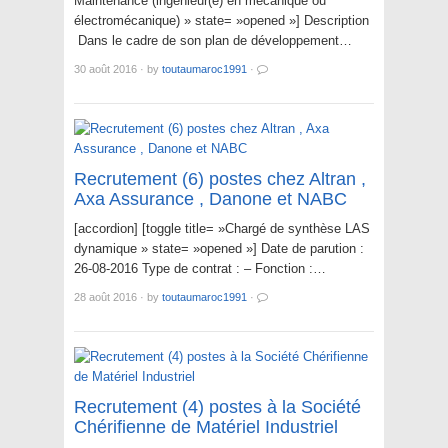
Maintenance (ingénieur(e) en mécanique ou
électromécanique) » state= »opened »] Description
Dans le cadre de son plan de développement…
30 août 2016
·
by
toutaumaroc1991
·
Recrutement (6) postes chez Altran ,
Axa Assurance , Danone et NABC
[accordion] [toggle title= »Chargé de synthèse LAS
dynamique » state= »opened »] Date de parution :
26-08-2016 Type de contrat : – Fonction :…
28 août 2016
·
by
toutaumaroc1991
·
Recrutement (4) postes à la Société
Chérifienne de Matériel Industriel