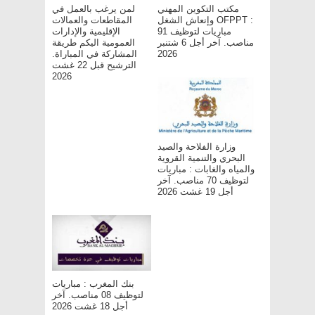
مكتب التكوين المهني
لمن يرغب بالعمل في
وإنعاش الشغل OFPPT :
المقاطعات والعمالات
مباريات لتوظيف 91
الإقليمية والإدارات
مناصب. آخر أجل 6 شتنبر
العمومية اليكم طريقة
المشاركة في المباراة.
2026
الترشيح قبل 22 غشت
2026
وزارة الفلاحة والصيد
البحري والتنمية القروية
والمياه والغابات : مباريات
لتوظيف 70 مناصب. آخر
أجل 19 غشت 2026
بنك المغرب : مباريات
لتوظيف 08 مناصب. آخر
أجل 18 غشت 2026