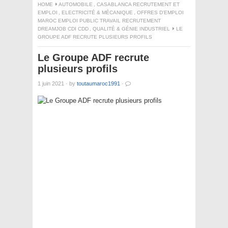
HOME
AUTOMOBILE
,
CASABLANCA RECRUTEMENT ET
EMPLOI
,
ELECTRICITÉ & MÉCANIQUE
,
OFFRES D'EMPLOI
MAROC EMPLOI PUBLIC TRAVAIL RECRUTEMENT
DREAMJOB CDI CDD
,
QUALITÉ & GÉNIE INDUSTRIEL
LE
GROUPE ADF RECRUTE PLUSIEURS PROFILS
Le Groupe ADF recrute
plusieurs profils
1 juin 2021
·
by
toutaumaroc1991
·