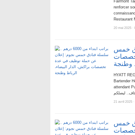
Fairmont Ta
renforcer s
connaissanc
Restaurant
20 mai 2025
·
ة فنادق خمس
تخصصات
ط وطنجة
HYATT REGEN
Bartender H
attendant Public A
21 avril 2025
·
ة فنادق خمس
تخصصات