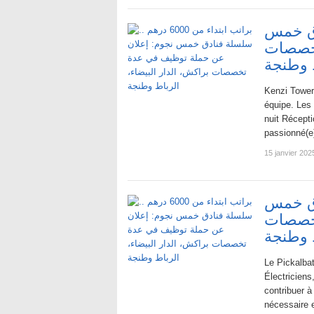
ة فنادق خمس
تخصصات
ط وطنجة
Kenzi Tower 
équipe. Les 
nuit Récept
passionné(e)
15 janvier 202
ة فنادق خمس
تخصصات
ط وطنجة
Le Pickalba
Électriciens
contribuer à
nécessaire 