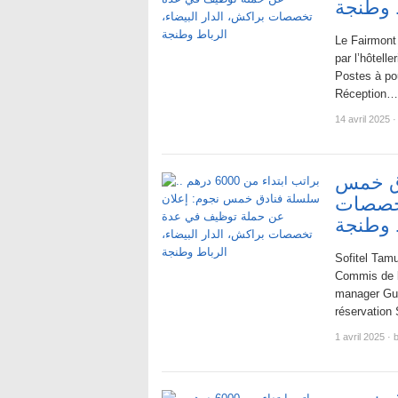
ط وطنجة
Le Fairmont
par l’hôtell
Postes à po
Réception…
14 avril 2025
·
ة فنادق خمس
تخصصات
ط وطنجة
Sofitel Tam
Commis de b
manager Gue
réservation
1 avril 2025
·