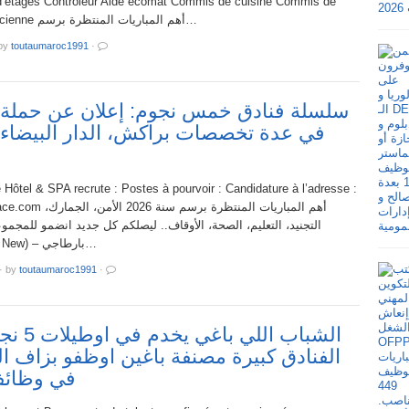
d’étages Controleur Aide écomat Commis de cuisine Commis de
rang Esthéticienne أهم المباريات المنتظرة برسم…
by
toutaumaroc1991
·
سلسلة فنادق خمس نجوم: إعلان عن حملة
في عدة تخصصات براكش، الدار البيضاء، 
Hôtel & SPA recrute : Postes à pourvoir : Candidature à l’adresse :
أهم المباريات المنتظرة برسم ،
التجنيد، التعليم، الصحة، الأوقاف.. ليصلكم كل جديد انضمو للمجمو
العمومية (60 New) – بارطاجي…
·
by
toutaumaroc1991
·
الشباب اللي 
الفنادق كبيرة مصنفة باغين اوظفو بزاف 
في وظائف