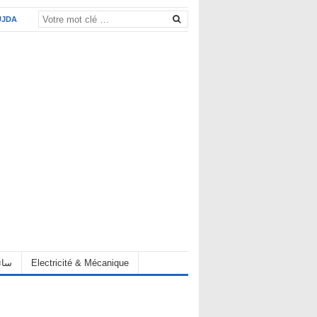
UJDA
eur سائق
Electricité & Mécanique