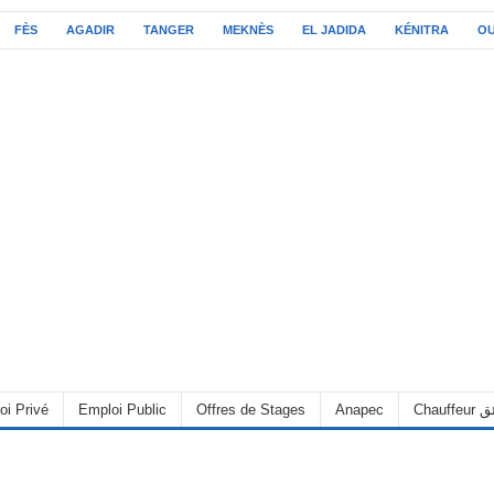
FÈS
AGADIR
TANGER
MEKNÈS
EL JADIDA
KÉNITRA
O
oi Privé
Emploi Public
Offres de Stages
Anapec
Chauff