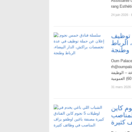
Assistante 
24 juin 2026
·
 توظيف
الرباط
وطنجة
Oum Palace 
rh@oumpalace.com سنة 2026 الأمن، الجمارك
عة – الوظيفة
31 mars 2026
باغي يخدم في اوطيلات 5 نجوم كاين
المناصب
 كثيرة