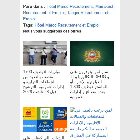
Paru dans :
Hôtel Maroc Recrutement
,
Marrakech
Recrutement et Emploi
,
Tanger Recrutement et
Emploi
Tags:
Hôtel Maroc Recrutement et Emploi
Nous vous suggérons ces offres
سار لمن يتوفرون على
مباريات لتوظيف 1700
البكالوريا و الـ DEUG و
منصب بالعديد من
الدبلوم و الإجازة أو
الجماعات الترابية و
الماستر توظيف 1.800
إدارات عمومية. الترشيح
بعدة مصالح و إدارات
قبل 28 غشت 2026
عمومية
الشباب اللي كيقلب على