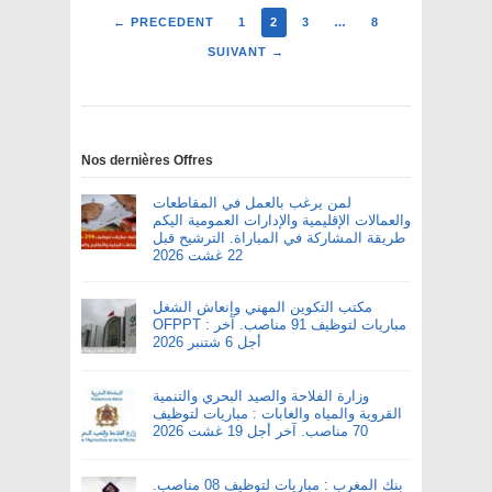
← PRECEDENT
1
2
3
…
8
SUIVANT →
Nos dernières Offres
لمن يرغب بالعمل في المقاطعات
والعمالات الإقليمية والإدارات العمومية اليكم
طريقة المشاركة في المباراة. الترشيح قبل
22 غشت 2026
مكتب التكوين المهني وإنعاش الشغل
OFPPT : مباريات لتوظيف 91 مناصب. آخر
أجل 6 شتنبر 2026
وزارة الفلاحة والصيد البحري والتنمية
القروية والمياه والغابات : مباريات لتوظيف
70 مناصب. آخر أجل 19 غشت 2026
بنك المغرب : مباريات لتوظيف 08 مناصب.