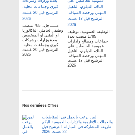
عـــــاجل.. 785 منصب
وظيفي لحاملي الباكالوريا
الوظيفة العمومية: توظيف
او التقني او المتخصص
1785 منصب بعدة
بعدة وزارات وشركات
جماعات ومصالح وادارات
كبرى وجماعات محلية.
عمومية للحاصلين على
الترشيح قبل 20 غشت
الباك، الدبلوم، التاهيل
2026
المهني ورخصة السياقة.
الترشيح قبل 17 غشت
2026
Nos dernières Offres
لمن يرغب بالعمل في المقاطعات
والعمالات الإقليمية والإدارات العمومية اليكم
طريقة المشاركة في المباراة. الترشيح قبل
22 غشت 2026