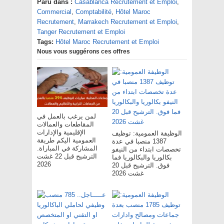
Paru dans :
Casablanca Recrutement et Emploi
,
Commercial
,
Comptabilité
,
Hôtel Maroc
Recrutement
,
Marrakech Recrutement et Emploi
,
Tanger Recrutement et Emploi
Tags:
Hôtel Maroc Recrutement et Emploi
Nous vous suggérons ces offres
لمن يرغب بالعمل في
المقاطعات والعمالات
الإقليمية والإدارات
الوظيفة العمومية: توظيف
العمومية اليكم طريقة
1387 منصبا في عدة
المشاركة في المباراة.
تخصصات ابتداء من النيفو
الترشيح قبل 22 غشت
بكالوريا والبكالوريا فما
2026
فوق. الترشيح قبل 20
غشت 2026