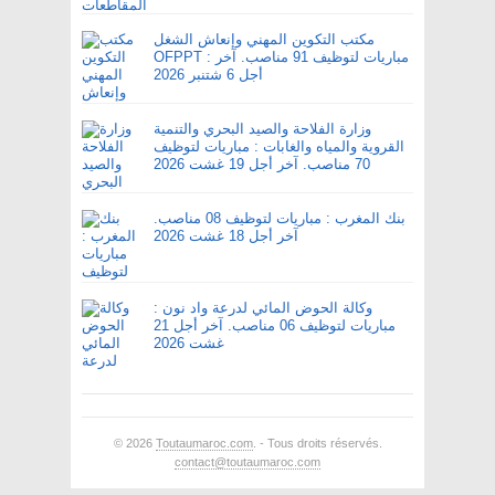
مكتب التكوين المهني وإنعاش الشغل
OFPPT : مباريات لتوظيف 91 مناصب. آخر
أجل 6 شتنبر 2026
وزارة الفلاحة والصيد البحري والتنمية
القروية والمياه والغابات : مباريات لتوظيف
70 مناصب. آخر أجل 19 غشت 2026
بنك المغرب : مباريات لتوظيف 08 مناصب.
آخر أجل 18 غشت 2026
وكالة الحوض المائي لدرعة واد نون :
مباريات لتوظيف 06 مناصب. آخر أجل 21
غشت 2026
© 2026
Toutaumaroc.com
. - Tous droits réservés.
contact@toutaumaroc.com