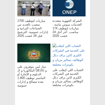
الشركة الجهوية متعددة
مباريات لتوظيف 1700
الخدمات سوس ماسة :
منصب بالعديد من
مباريات لتوظيف 174
الجماعات الترابية و
مناصب. آخر أجل 24
إدارات عمومية. الترشيح
غشت 2026
قبل 28 غشت 2026
سار لمن يتوفرون على
الشباب اللي كيقلب على
البكالوريا و الـ DEUG و
الخدمة في الشركات
الدبلوم و الإجازة أو
الكبرى كاين بزاف ديال
الماستر توظيف 1.800
الوظائف بسالير مزيان و
بعدة مصالح و إدارات
بكونترات مختلفة
عمومية