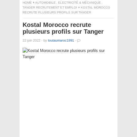
HOME
AUTOMOBILE
,
ELECTRICITÉ & MÉCANIQUE
,
TANGER RECRUTEMENT ET EMPLOI
KOSTAL MOROCCO
RECRUTE PLUSIEURS PROFILS SUR TANGER
Kostal Morocco recrute
plusieurs profils sur Tanger
22 juin 2022
·
by
toutaumaroc1991
·