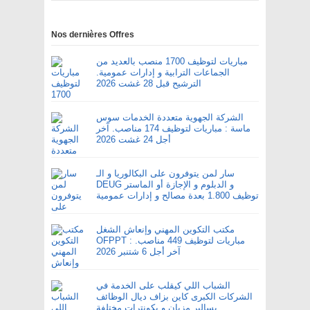
Nos dernières Offres
مباريات لتوظيف 1700 منصب بالعديد من
الجماعات الترابية و إدارات عمومية.
الترشيح قبل 28 غشت 2026
الشركة الجهوية متعددة الخدمات سوس
ماسة : مباريات لتوظيف 174 مناصب. آخر
أجل 24 غشت 2026
سار لمن يتوفرون على البكالوريا و الـ
DEUG و الدبلوم و الإجازة أو الماستر
توظيف 1.800 بعدة مصالح و إدارات عمومية
مكتب التكوين المهني وإنعاش الشغل
OFPPT : مباريات لتوظيف 449 مناصب.
آخر أجل 6 شتنبر 2026
الشباب اللي كيقلب على الخدمة في
الشركات الكبرى كاين بزاف ديال الوظائف
بسالير مزيان و بكونترات مختلفة