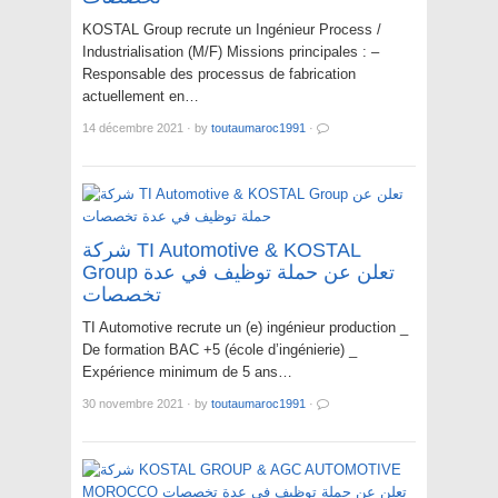
KOSTAL Group recrute un Ingénieur Process /
Industrialisation (M/F) Missions principales : –
Responsable des processus de fabrication
actuellement en…
14 décembre 2021
·
by
toutaumaroc1991
·
شركة TI Automotive & KOSTAL
Group تعلن عن حملة توظيف في عدة
تخصصات
TI Automotive recrute un (e) ingénieur production _
De formation BAC +5 (école d’ingénierie) _
Expérience minimum de 5 ans…
30 novembre 2021
·
by
toutaumaroc1991
·