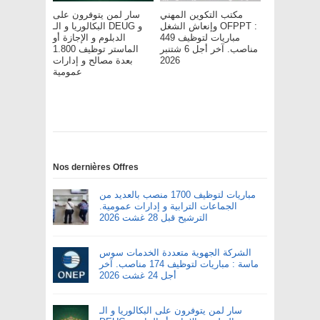
مكتب التكوين المهني
سار لمن يتوفرون على
وإنعاش الشغل OFPPT :
البكالوريا و الـ DEUG و
مباريات لتوظيف 449
الدبلوم و الإجازة أو
مناصب. آخر أجل 6 شتنبر
الماستر توظيف 1.800
بعدة مصالح و إدارات
2026
عمومية
Nos dernières Offres
مباريات لتوظيف 1700 منصب بالعديد من
الجماعات الترابية و إدارات عمومية.
الترشيح قبل 28 غشت 2026
الشركة الجهوية متعددة الخدمات سوس
ماسة : مباريات لتوظيف 174 مناصب. آخر
أجل 24 غشت 2026
سار لمن يتوفرون على البكالوريا و الـ