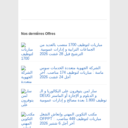
Nos dernières Offres
مباريات لتوظيف 1700 منصب بالعديد من
الجماعات الترابية و إدارات عمومية.
الترشيح قبل 28 غشت 2026
الشركة الجهوية متعددة الخدمات سوس
ماسة : مباريات لتوظيف 174 مناصب. آخر
أجل 24 غشت 2026
سار لمن يتوفرون على البكالوريا و الـ
DEUG و الدبلوم و الإجازة أو الماستر
توظيف 1.800 بعدة مصالح و إدارات عمومية
مكتب التكوين المهني وإنعاش الشغل
OFPPT : مباريات لتوظيف 449 مناصب.
آخر أجل 6 شتنبر 2026