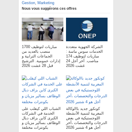
Gestion
,
Marketing
Nous vous suggérons ces offres
الشركة الجهوية متعددة
مباريات لتوظيف 1700
الخدمات سوس ماسة :
منصب بالعديد من
مباريات لتوظيف 174
الجماعات الترابية و
مناصب. آخر أجل 24
إدارات عمومية. الترشيح
غشت 2026
قبل 28 غشت 2026
كونكور جديد باالوكالة
الشباب اللي كيقلب على
المغربية لتنمية الأنشطة
الخدمة في الشركات
اللوجستيكية في بعض
الكبرى كاين بزاف ديال
الدرجات والتخصصات ،آخر
الوظائف بسالير مزيان و
أجل هو 4 شتنبر 2026
بكونترات مختلفة