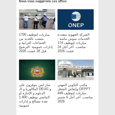
Nous vous suggérons ces offres
الشركة الجهوية متعددة
مباريات لتوظيف 1700
الخدمات سوس ماسة :
منصب بالعديد من
مباريات لتوظيف 174
الجماعات الترابية و
مناصب. آخر أجل 24
إدارات عمومية. الترشيح
غشت 2026
قبل 28 غشت 2026
مكتب التكوين المهني
سار لمن يتوفرون على
وإنعاش الشغل OFPPT :
البكالوريا و الـ DEUG و
مباريات لتوظيف 449
الدبلوم و الإجازة أو
مناصب. آخر أجل 6 شتنبر
الماستر توظيف 1.800
بعدة مصالح و إدارات
2026
عمومية