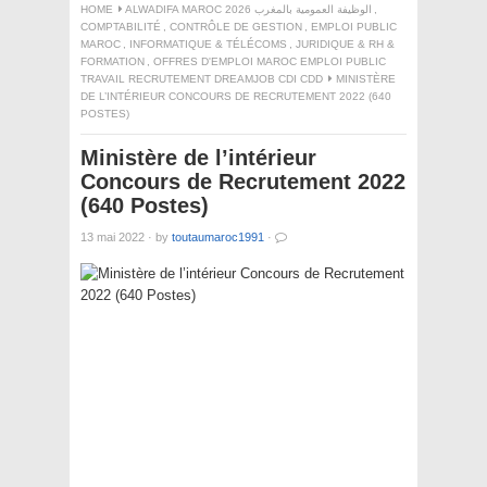
HOME
ALWADIFA MAROC 2026 الوظيفة العمومية بالمغرب
,
COMPTABILITÉ
,
CONTRÔLE DE GESTION
,
EMPLOI PUBLIC
MAROC
,
INFORMATIQUE & TÉLÉCOMS
,
JURIDIQUE & RH &
FORMATION
,
OFFRES D'EMPLOI MAROC EMPLOI PUBLIC
TRAVAIL RECRUTEMENT DREAMJOB CDI CDD
MINISTÈRE
DE L’INTÉRIEUR CONCOURS DE RECRUTEMENT 2022 (640
POSTES)
Ministère de l’intérieur
Concours de Recrutement 2022
(640 Postes)
13 mai 2022
·
by
toutaumaroc1991
·