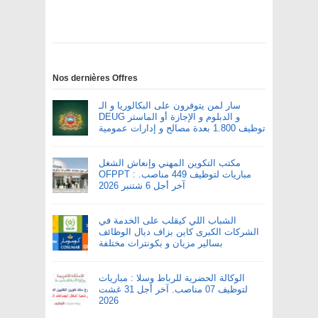
Nos dernières Offres
سار لمن يتوفرون على البكالوريا و الـ
DEUG و الدبلوم و الإجازة أو الماستر
توظيف 1.800 بعدة مصالح و إدارات عمومية
مكتب التكوين المهني وإنعاش الشغل
OFPPT : مباريات لتوظيف 449 مناصب.
آخر أجل 6 شتنبر 2026
الشباب اللي كيقلب على الخدمة في
الشركات الكبرى كاين بزاف ديال الوظائف
بسالير مزيان و بكونترات مختلفة
الوكالة الحضرية للرباط وسلا : مباريات
لتوظيف 07 مناصب. آخر أجل 31 غشت
2026