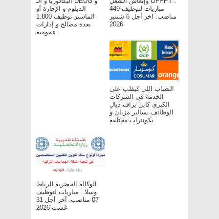
وإنعاش الشغل OFPPT :
البكالوريا و الـ DEUG و
مباريات لتوظيف 449
الدبلوم و الإجازة أو
مناصب. آخر أجل 6 شتنبر
الماستر توظيف 1.800
بعدة مصالح و إدارات
2026
عمومية
الشباب اللي كيقلب على
الخدمة في الشركات
الكبرى كاين بزاف ديال
الوظائف بسالير مزيان و
بكونترات مختلفة
الوكالة الحضرية للرباط
وسلا : مباريات لتوظيف
07 مناصب. آخر أجل 31
غشت 2026