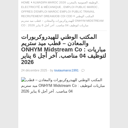
,
ALWADIFA MAROC 2026 الوظيفة العمومية بالمغرب
HOME
ELECTRICITÉ & MÉCANIQUE
,
EMPLOI PUBLIC MAROC
,
OFFRES D'EMPLOI MAROC EMPLOI PUBLIC TRAVAIL
المكتب الوطني
RECRUTEMENT DREAMJOB CDI CDD
للهيدروكربورات والمعادن – قطب ميد ستريم ONHYM MIDSTREAM
CO : مباريات لتوظيف 04 مناصب. آخر أجل 6 يناير 2026
المكتب الوطني للهيدروكربورات
والمعادن – قطب ميد ستريم
ONHYM Midstream Co : مباريات
لتوظيف 04 مناصب. آخر أجل 6 يناير
2026
24 décembre 2025
·
by
toutaumaroc1991
·