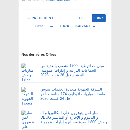
← PRECEDENT
1
…
1 866
1 867
1 868
…
1 878
SUIVANT →
Nos dernières Offres
مباريات لتوظيف 1700 منصب بالعديد من
الجماعات الترابية و إدارات عمومية.
الترشيح قبل 28 غشت 2026
الشركة الجهوية متعددة الخدمات سوس
ماسة : مباريات لتوظيف 174 مناصب. آخر
أجل 24 غشت 2026
سار لمن يتوفرون على البكالوريا و الـ
DEUG و الدبلوم و الإجازة أو الماستر
توظيف 1.800 بعدة مصالح و إدارات عمومية