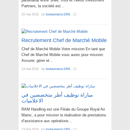
partenariat entre Shell, Vitol et Helios Investment
Partners, la société est…
15 mai 2016
·
by
toutaumaroc1991
·
Recrutement Chef de Marché Mobile
Chef de Marché Mobile Votre mission En tant que
Chef de Marché Mobile vous aurez pour mission:
Assurer, gérer et…
14 mai 2016
·
by
toutaumaroc1991
·
مباراة توظيف أطر متخصصين في
الاعلاميات
RAM Handling est une Filiale du Groupe Royal Air
Maroc, a pour mission la réalisation de prestations
d’assistance aux opérations…
13 mai 2016
·
by
toutaumaroc1991
·