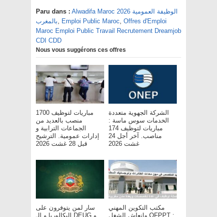
Alwadifa Maroc 2026 الوظيفة العمومية
Paru dans :
Offres d'Emploi
,
Emploi Public Maroc
,
بالمغرب
Maroc Emploi Public Travail Recrutement Dreamjob
CDI CDD
Nous vous suggérons ces offres
الشركة الجهوية متعددة
مباريات لتوظيف 1700
الخدمات سوس ماسة :
منصب بالعديد من
مباريات لتوظيف 174
الجماعات الترابية و
مناصب. آخر أجل 24
إدارات عمومية. الترشيح
غشت 2026
قبل 28 غشت 2026
مكتب التكوين المهني
سار لمن يتوفرون على
وإنعاش الشغل OFPPT :
البكالوريا و الـ DEUG و