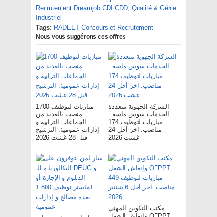
Recrutement Dreamjob CDI CDD
,
Qualité & Génie
Industriel
Tags:
RADEET Concours et Recrutement
Nous vous suggérons ces offres
الشركة الجهوية متعددة
مباريات لتوظيف 1700
الخدمات سوس ماسة :
منصب بالعديد من
مباريات لتوظيف 174
الجماعات الترابية و
مناصب. آخر أجل 24
إدارات عمومية. الترشيح
غشت 2026
قبل 28 غشت 2026
مكتب التكوين المهني
وإنعاش الشغل OFPPT :