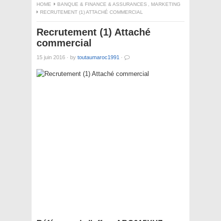
HOME
BANQUE & FINANCE & ASSURANCES
,
MARKETING
RECRUTEMENT (1) ATTACHÉ COMMERCIAL
Recrutement (1) Attaché
commercial
15 juin 2016
·
by
toutaumaroc1991
·