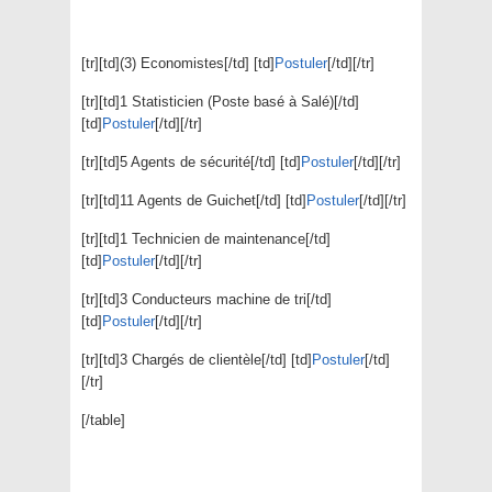
[tr][td](3) Economistes[/td] [td]
Postuler
[/td][/tr]
[tr][td]1 Statisticien (Poste basé à Salé)[/td]
[td]
Postuler
[/td][/tr]
[tr][td]5 Agents de sécurité[/td] [td]
Postuler
[/td][/tr]
[tr][td]11 Agents de Guichet[/td] [td]
Postuler
[/td][/tr]
[tr][td]1 Technicien de maintenance[/td]
[td]
Postuler
[/td][/tr]
[tr][td]3 Conducteurs machine de tri[/td]
[td]
Postuler
[/td][/tr]
[tr][td]3 Chargés de clientèle[/td] [td]
Postuler
[/td]
[/tr]
[/table]