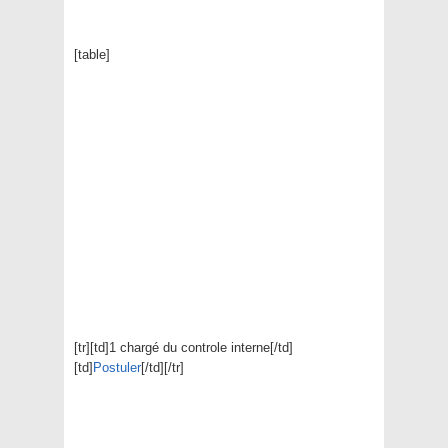
[table]
[tr][td]1 chargé du controle interne[/td]
[td]
Postuler
[/td][/tr]