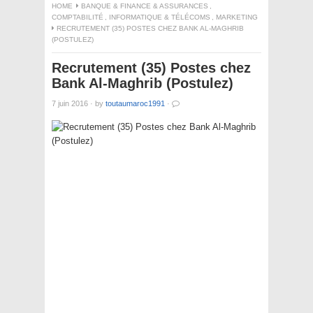
HOME
BANQUE & FINANCE & ASSURANCES
,
COMPTABILITÉ
,
INFORMATIQUE & TÉLÉCOMS
,
MARKETING
RECRUTEMENT (35) POSTES CHEZ BANK AL-MAGHRIB
(POSTULEZ)
Recrutement (35) Postes chez
Bank Al-Maghrib (Postulez)
7 juin 2016
·
by
toutaumaroc1991
·