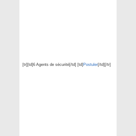
[tr][td]6 Agents de sécurité[/td] [td]
Postuler
[/td][/tr]