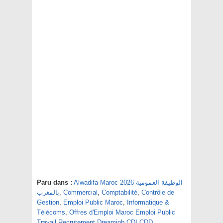
Alwadifa Maroc 2026 الوظيفة العمومية
Paru dans :
Contrôle de
,
Comptabilité
,
Commercial
,
بالمغرب
Gestion
,
Emploi Public Maroc
,
Informatique &
Télécoms
,
Offres d'Emploi Maroc Emploi Public
Travail Recrutement Dreamjob CDI CDD