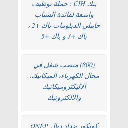
بنك CIH : حملة توظيف
واسعة لفائدة الشباب
حاملي الدبلومات باك +2 ،
باك +3 و باك +5
(800) منصب شغل في
مجال الكهرباء، الميكانيك،
الاليكتروميكانيك
والالكترونيك
كونكور جداد ديال ONEP