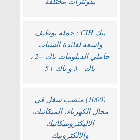
بكونترات مختلفة
بنك CIH : حملة توظيف
واسعة لفائدة الشباب
حاملي الدبلومات باك +2 ،
باك +3 و باك +5
(1000) منصب شغل في
مجال الكهرباء، الميكانيك،
الاليكتروميكانيك
والالكترونيك