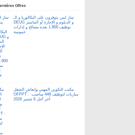
ernières Offres
سار لمن يتوفرون على البكالوريا و الـ
DEUG و الدبلوم و الإجازة أو الماستر
توظيف 1.800 بعدة مصالح و إدارات
عمومية
مكتب التكوين المهني وإنعاش الشغل
OFPPT : مباريات لتوظيف 449 مناصب.
آخر أجل 6 شتنبر 2026