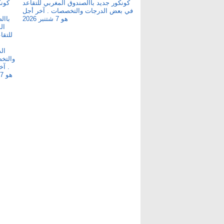
كونكور جديد باالصندوق المغربي للتقاعد
في بعض الدرجات والتخصصات . آخر أجل
هو 7 شتنبر 2026