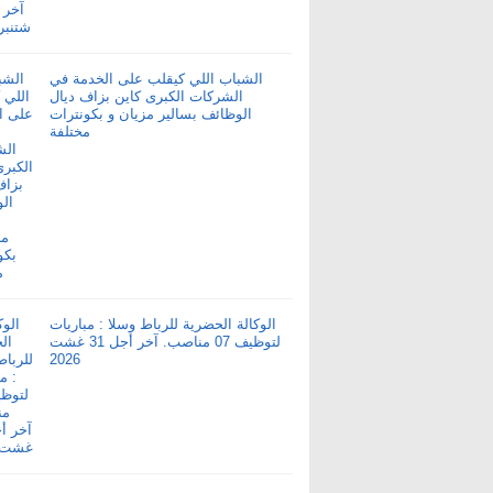
الشباب اللي كيقلب على الخدمة في
الشركات الكبرى كاين بزاف ديال
الوظائف بسالير مزيان و بكونترات
مختلفة
الوكالة الحضرية للرباط وسلا : مباريات
لتوظيف 07 مناصب. آخر أجل 31 غشت
2026