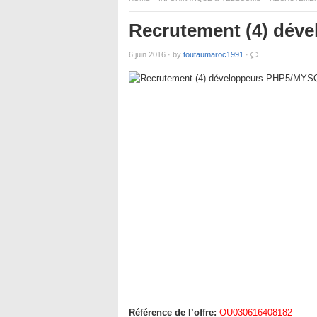
Recrutement (4) dév
6 juin 2016
·
by
toutaumaroc1991
·
Référence de l’offre:
OU030616408182