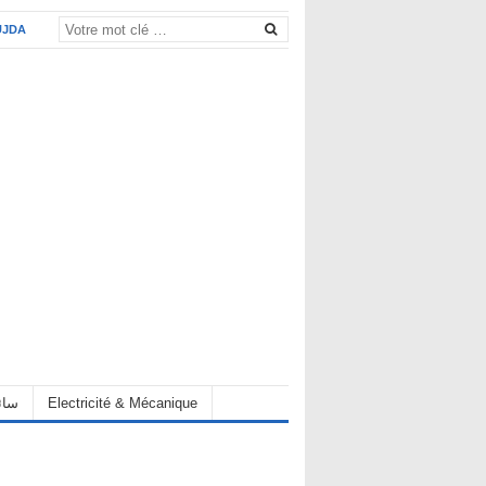
UJDA
eur سائق
Electricité & Mécanique