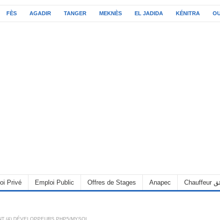
FÈS
AGADIR
TANGER
MEKNÈS
EL JADIDA
KÉNITRA
O
oi Privé
Emploi Public
Offres de Stages
Anapec
Chauff
T (4) DÉVELOPPEURS PHP5/MYSQL