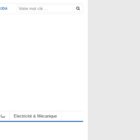
UJDA
eur سائق
Electricité & Mécanique