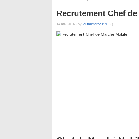
Recrutement Chef de
14 mai 2016
·
by
toutaumaroc1991
·