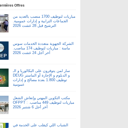
ernières Offres
مباريات لتوظيف 1700 منصب بالعديد من
الجماعات الترابية و إدارات عمومية.
الترشيح قبل 28 غشت 2026
الشركة الجهوية متعددة الخدمات سوس
ماسة : مباريات لتوظيف 174 مناصب.
آخر أجل 24 غشت 2026
سار لمن يتوفرون على البكالوريا و الـ
DEUG و الدبلوم و الإجازة أو الماستر
توظيف 1.800 بعدة مصالح و إدارات
عمومية
مكتب التكوين المهني وإنعاش الشغل
OFPPT : مباريات لتوظيف 449 مناصب.
آخر أجل 6 شتنبر 2026
الشباب اللي كيقلب على الخدمة في