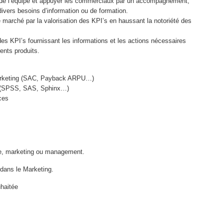
n de l’équipe et appuyer les commerciaux par un accompagnement,
divers besoins d’information ou de formation.
e marché par la valorisation des KPI’s en haussant la notoriété des
 des KPI’s fournissant les informations et les actions nécessaires
rents produits.
s marketing (SAC, Payback ARPU…)
es (SPSS, SAS, Sphinx…)
ces
e, marketing ou management.
dans le Marketing.
haitée