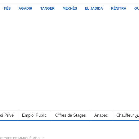
FÈS
AGADIR
TANGER
MEKNÈS
EL JADIDA
KÉNITRA
O
oi Privé
Emploi Public
Offres de Stages
Anapec
Chauff
T CHEF DE MARCHÉ MOBILE