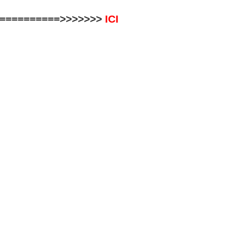
============>>>>>>>
ICI