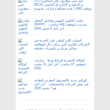
سار لمن يتوفرون على البكالوريا و الـ
DEUG و الدبلوم و الإجازة أو الماستر
توظيف 1.800 بعدة مصالح و إدارات عمومية
مكتب التكوين المهني وإنعاش الشغل
OFPPT : مباريات لتوظيف 449 مناصب.
آخر أجل 6 شتنبر 2026
الشباب اللي كيقلب على الخدمة في
الشركات الكبرى كاين بزاف ديال الوظائف
بسالير مزيان و بكونترات مختلفة
الوكالة الحضرية للرباط وسلا : مباريات
لتوظيف 07 مناصب. آخر أجل 31 غشت
2026
كونكور جديد باالصندوق المغربي للتقاعد
في بعض الدرجات والتخصصات . آخر أجل
هو 7 شتنبر 2026