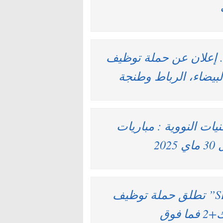
5 درهم شهريا .. إعلان عن حملة توظيف
يضاء، الرباط وطنجة
يات النووية : مباريات
بشرى للعاطلين .. شركة “SIMOLDES” تطلق حملة توظيف
فوق