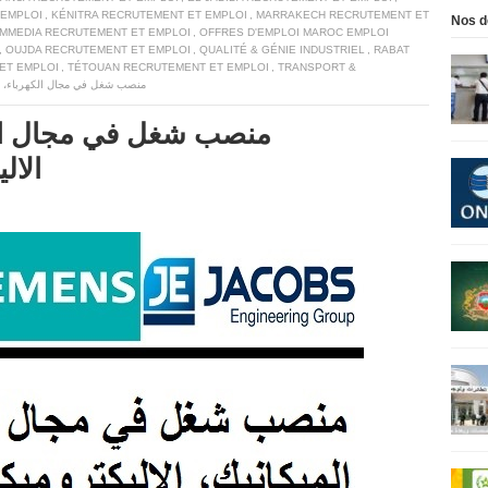
 EMPLOI
,
KÉNITRA RECRUTEMENT ET EMPLOI
,
MARRAKECH RECRUTEMENT ET
Nos d
MMEDIA RECRUTEMENT ET EMPLOI
,
OFFRES D'EMPLOI MAROC EMPLOI
,
OUJDA RECRUTEMENT ET EMPLOI
,
QUALITÉ & GÉNIE INDUSTRIEL
,
RABAT
ET EMPLOI
,
TÉTOUAN RECRUTEMENT ET EMPLOI
,
TRANSPORT &
(575) منصب شغل في مجال الكهرباء، 
الال