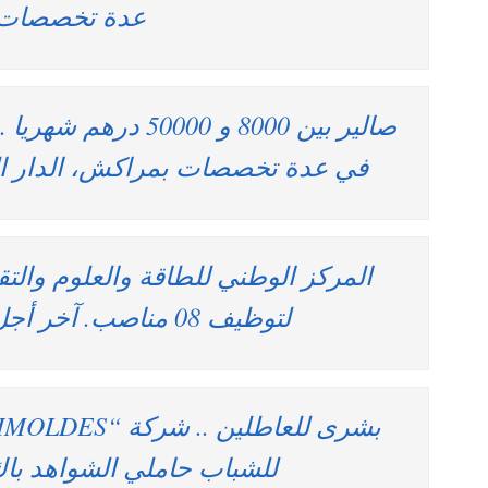
عدة تخصصات
صالير بين 8000 و 0000
في عدة تخصصات بمراكش، الدار الب
المركز الوطني للطاقة والعلوم والتقن
لتوظيف 08 مناصب. آخر أجل 30 ماي 2025
للشباب حاملي الشواهد باك+2 فما 