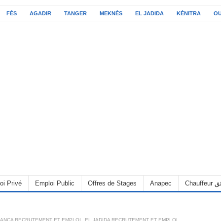
FÈS
AGADIR
TANGER
MEKNÈS
EL JADIDA
KÉNITRA
O
C سائق
Anapec
Offres de Stages
Emploi Public
oi Privé
ANCA RECRUTEMENT ET EMPLOI
,
EL JADIDA RECRUTEMENT ET EMPLOI
,