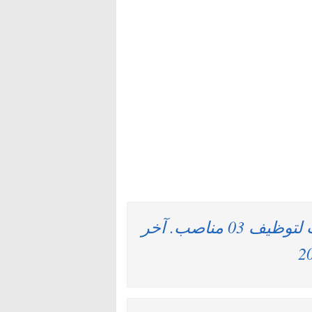
شركة الناظور غرب المتوسط : مباريات لتوظيف 03 مناصب. آخر