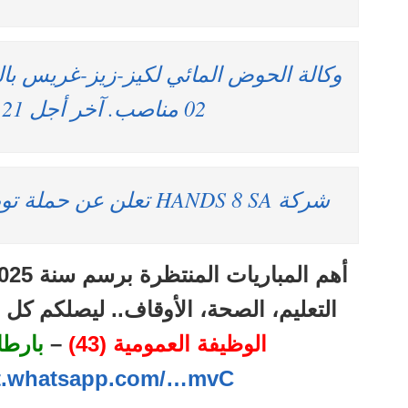
وكالة الحوض المائي لكيز-زيز-غريس با
02 مناصب. آخر أجل 21 ماي 2025
شركة HANDS 8 SA تعلن عن حملة توظيف في عدة تخصصات
التعليم، الصحة، الأوقاف.. ليصلكم ك
الوظيفة العمومية (43)
–
بارط
at.whatsapp.com/…mvC