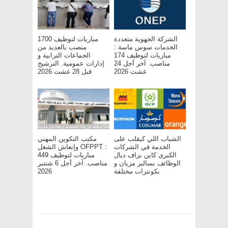
الشركة الجهوية متعددة
مباريات لتوظيف 1700
الخدمات سوس ماسة :
منصب بالعديد من
مباريات لتوظيف 174
الجماعات الترابية و
مناصب. آخر أجل 24
إدارات عمومية. الترشيح
غشت 2026
قبل 28 غشت 2026
الشباب اللي كيقلب على
مكتب التكوين المهني
الخدمة في الشركات
وإنعاش الشغل OFPPT :
الكبرى كاين بزاف ديال
مباريات لتوظيف 449
الوظائف بسالير مزيان و
مناصب. آخر أجل 6 شتنبر
2026
بكونترات مختلفة