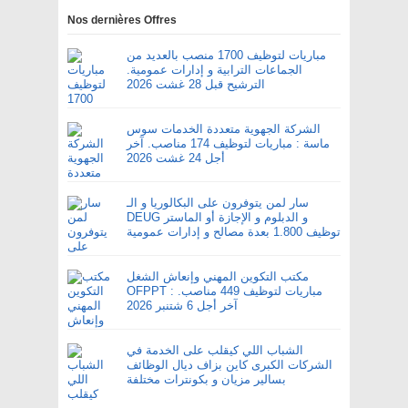
Nos dernières Offres
مباريات لتوظيف 1700 منصب بالعديد من
الجماعات الترابية و إدارات عمومية.
الترشيح قبل 28 غشت 2026
الشركة الجهوية متعددة الخدمات سوس
ماسة : مباريات لتوظيف 174 مناصب. آخر
أجل 24 غشت 2026
سار لمن يتوفرون على البكالوريا و الـ
DEUG و الدبلوم و الإجازة أو الماستر
توظيف 1.800 بعدة مصالح و إدارات عمومية
مكتب التكوين المهني وإنعاش الشغل
OFPPT : مباريات لتوظيف 449 مناصب.
آخر أجل 6 شتنبر 2026
الشباب اللي كيقلب على الخدمة في
الشركات الكبرى كاين بزاف ديال الوظائف
بسالير مزيان و بكونترات مختلفة