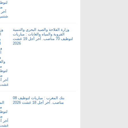
وزارة الفلاحة والصيد البحري والتنمية
القروية والمياه والغابات : مباريات
لتوظيف 70 مناصب. آخر أجل 19 غشت
2026
بنك المغرب : مباريات لتوظيف 08
مناصب. آخر أجل 18 غشت 2026