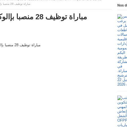
مباراة توظيف 28 منصبا بإالوكالة المستقلة لتوزيع الماء والكهرباء بمكناس
Nos d
مباراة توظيف 28 م