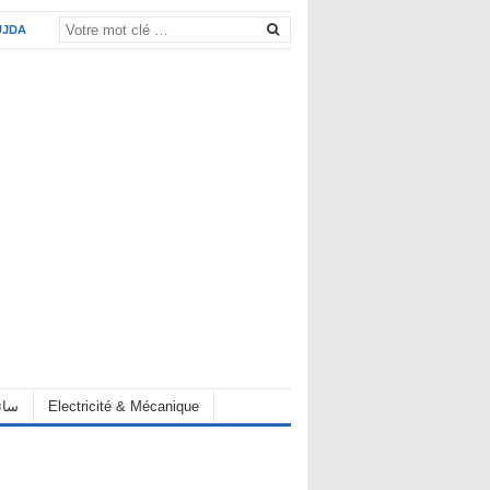
UJDA
eur سائق
Electricité & Mécanique