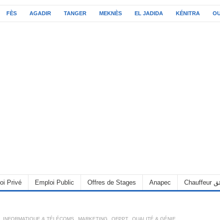
FÈS
AGADIR
TANGER
MEKNÈS
EL JADIDA
KÉNITRA
O
oi Privé
Emploi Public
Offres de Stages
Anapec
Chauff
,
INFORMATIQUE & TÉLÉCOMS
,
MARKETING
,
OFPPT
,
QUALITÉ & GÉNIE