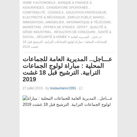
HOME
AUTOMOBILE
,
BANQUE & FINANCE &
ASSURANCES
,
CANDIDATURE SPONTANÉE
,
COMPTABILITÉ
,
CONSEILS
,
EDUCATION PROFESSEUR
,
ELECTRICITÉ & MÉCANIQUE
,
EMPLOI PUBLIC MAROC
,
IMMIGRATION
,
IMMOBILIER
,
INFORMATIQUE & TÉLÉCOMS
,
MARKETING
,
OFFRES DE STAGES
,
OFPPT
,
QUALITÉ &
GÉNIE INDUSTRIEL
,
RÉSULTATS DE CONCOURS
,
SANTÉ &
عـــاجل.. المديرية العامة
SÉCURITÉ & ARMÉE
,
SOCIAL
للجماعات المحلية : مباراة لولوج الجماعات الترابية. الترشيح قبل 18
غشت 2019
عـــاجل.. المديرية العامة للجماعات
المحلية : مباراة لولوج الجماعات
الترابية. الترشيح قبل 18 غشت
2019
27 juillet 2019
·
by
toutaumaroc1991
·