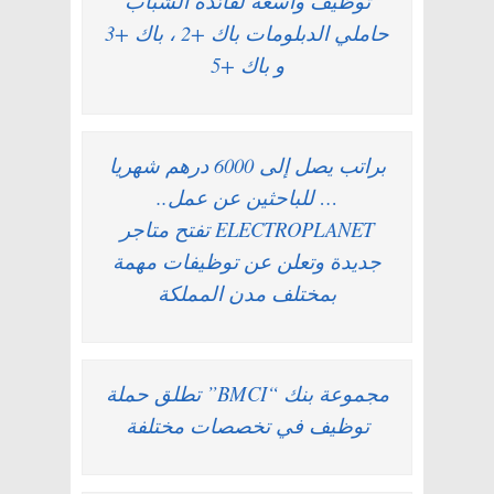
توظيف واسعة لفائدة الشباب
حاملي الدبلومات باك +2 ، باك +3
و باك +5
براتب يصل إلى 6000 درهم شهريا
… للباحثين عن عمل..
ELECTROPLANET تفتح متاجر
جديدة وتعلن عن توظيفات مهمة
بمختلف مدن المملكة
مجموعة بنك “BMCI” تطلق حملة
توظيف في تخصصات مختلفة