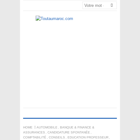
HOME
AUTOMOBILE
,
BANQUE & FINANCE &
ASSURANCES
,
CANDIDATURE SPONTANÉE
,
COMPTABILITÉ
,
CONSEILS
,
EDUCATION PROFESSEUR
,