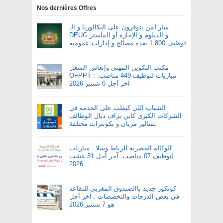
Nos dernières Offres
سار لمن يتوفرون على البكالوريا و الـ
DEUG و الدبلوم و الإجازة أو الماستر
توظيف 1.800 بعدة مصالح و إدارات عمومية
مكتب التكوين المهني وإنعاش الشغل
OFPPT : مباريات لتوظيف 449 مناصب.
آخر أجل 6 شتنبر 2026
الشباب اللي كيقلب على الخدمة في
الشركات الكبرى كاين بزاف ديال الوظائف
بسالير مزيان و بكونترات مختلفة
الوكالة الحضرية للرباط وسلا : مباريات
لتوظيف 07 مناصب. آخر أجل 31 غشت
2026
كونكور جديد باالصندوق المغربي للتقاعد
في بعض الدرجات والتخصصات . آخر أجل
هو 7 شتنبر 2026