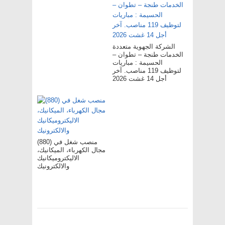
الشركة الجهوية متعددة
الخدمات طنجة – تطوان –
الحسيمة : مباريات
لتوظيف 119 مناصب. آخر
أجل 14 غشت 2026
(880) منصب شغل في
مجال الكهرباء، الميكانيك،
الاليكتروميكانيك
والالكترونيك