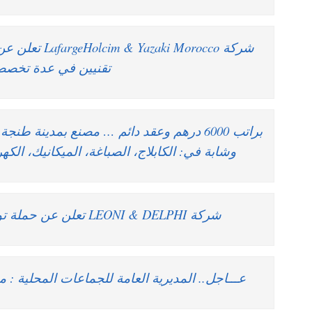
شركة ki Morocco
تقنيين في عدة تخص
وشابة في: الكابلاج، الصباغة، الميكانيك، الكه
شركة LEONI & DELPHI تعلن عن حملة توظيف في عدة تخصصات
عـــاجل.. المديرية العامة للجماعات المحلية : م