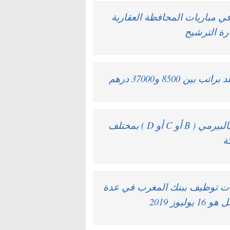
في مباريات المحافظة العقارية
85 و37000 درهم
براتب 5000 درهم فما فوق.. مطلوب 292 شيفور بالبيرمي ( B أو C أو D ) بمختلف
ة
اريات توظيف ببنك المغرب في عدة