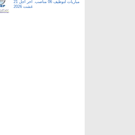
مباريات لتوظيف 06 مناصب. آخر أجل 21
غشت 2026