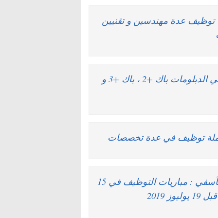
Simoldes تعلن عن حملة توظيف عدة مهندسين و تقنيين
البركة : حملة توظيف واسعة لفائدة الشباب حاملي الدبلومات باك +2 ، باك +3 و
الوكالة المستقلة الجماعية لتوزيع الماء والكهرباء بآسفي : مباريات التوظيف في 15
 2019