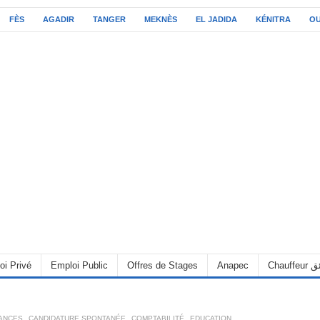
FÈS
AGADIR
TANGER
MEKNÈS
EL JADIDA
KÉNITRA
O
C سائق
Anapec
Offres de Stages
Emploi Public
oi Privé
RANCES
,
CANDIDATURE SPONTANÉE
,
COMPTABILITÉ
,
EDUCATION