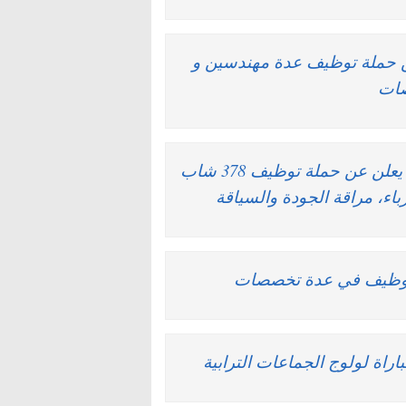
LafargeHolcim & Yaza تعلن عن حملة توظيف عدة مهندسين و
صات
براتب 6000 درهم وعقد دائم … مصنع بمدينة طنجة يعلن عن حملة توظيف 378 شاب
رباء، مراقة الجودة والسياقة
باراة لولوج الجماعات الترابية