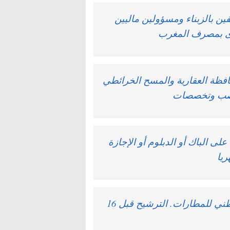
توظيف مكلفين بالزبناء ومسؤولين ماليين
ى بمصرف المغرب
ة الوطنية للمحافظة العقارية والمسح الخرائطي
اصب وتخصصات
ن على الباك أو الدبلوم أو الإجازة
عــــاجل.. مباراة توظيف 116 منصبا باالمكتب الوطني للمطارات. الترشيح قبل 16