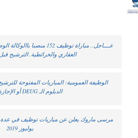
عــــاجل.. مباراة توظيف 152 من
العقاري والخرائطية. الترشيح قبل 22 يوليوز 019
الوظيفة العمومية: المباريات المفتوحة للترشي
الدبلوم الـ DEUG أو الإجازة فما فوق
يوليوز 2019