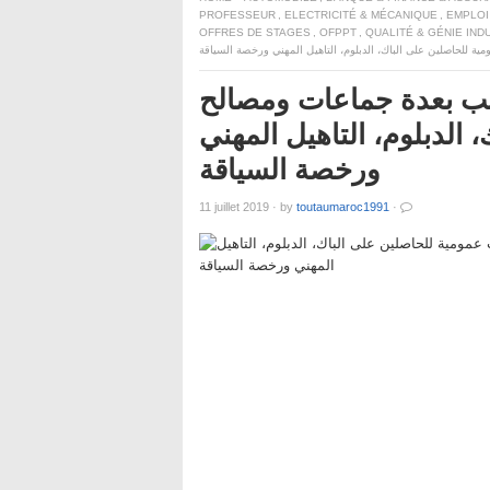
PROFESSEUR
,
ELECTRICITÉ & MÉCANIQUE
,
EMPLOI
OFFRES DE STAGES
,
OFPPT
,
QUALITÉ & GÉNIE IND
لعمومية: توظيف 480 منصب بعدة جماعات ومصالح
الدبلوم، التاهيل المهني
ورخصة السياقة
11 juillet 2019
·
by
toutaumaroc1991
·