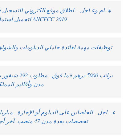
هــام وعـاجل .. اطلاق موقع الكتروني للتسجيل 
2019 ANCFCC لتحميل استمارة الترشيح
توظيفات مهمة لفائدة حاملي الدبلومات والشواهد براتب بين 00
مدن وأقاليم المملك
عـــاجل.. للحاصلين على الدبلوم أو الإجازة.. مب
تخصصات بعدة مدن.47 منصب .آخر أجل هو 16 يوليوز 2019