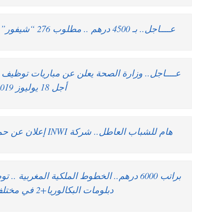
عــــاجل.. بـ 4500 درهم .. مطلوب 276 “شيفور” حاصلين على أي رخصة سياقة
عــــاجل.. وزارة الصحة يعلن عن مباريات توظ
أجل 18 يوليوز 2019
هام للشباب العاطل.. شركة INWI إعلان عن حملة توظيف في عدة تخصصات
براتب 6000 درهم.. الخطوط الملكية المغربية 
دبلومات البكالوريا+2 في مختلف التخصصات