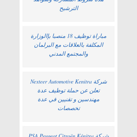
الترشيح
مباراة توظيف 18 منصبا بإالوزارة
المكلفة بالعلاقات مع البرلمان
والمجتمع المدني
شركة Nexteer Automotive Kenitra
تعلن عن حملة توظيف عدة
مهندسين و تقنيين في عدة
تخصصات
شركة PSA Peugeot Citroën Kénitra