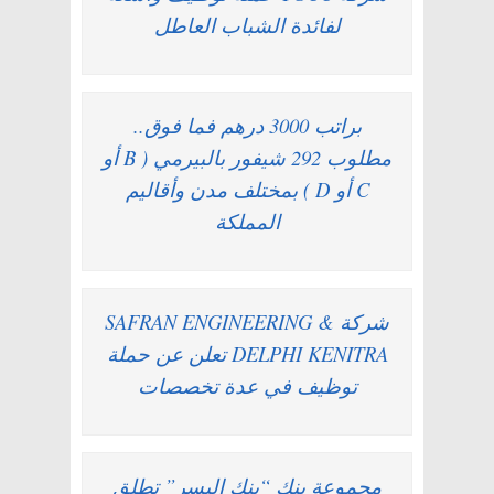
لفائدة الشباب العاطل
براتب 3000 درهم فما فوق..
مطلوب 292 شيفور بالبيرمي ( B أو
C أو D ) بمختلف مدن وأقاليم
المملكة
شركة SAFRAN ENGINEERING &
DELPHI KENITRA تعلن عن حملة
توظيف في عدة تخصصات
مجموعة بنك “بنك اليسر” تطلق