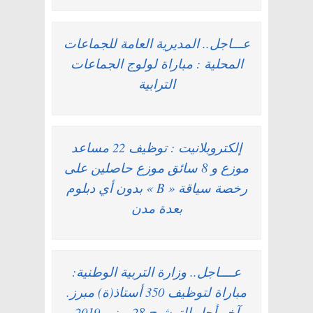
عـــاجل.. المديرية العامة للجماعات
المحلية : مباراة لولوج الجماعات
الترابية
إلكتروبلانيت : توظيف 22 مساعد
موزع و 8 سائق موزع حاصلين على
رخصة سياقة « B » بدون أي دبلوم
بعدة مدن
عــــاجل.. وزارة التربية الوطنية:
مباراة لتوظيف 350 أستاذ(ة) مبرز.
آخر أجل للترشيح 28 يونيو 2019