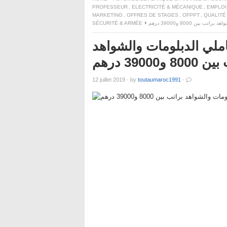
PROFESSEUR
,
ELECTRICITÉ & MÉCANIQUE
,
EMPLOI
MARKETING
,
OFFRES DE STAGES
,
OFPPT
,
QUALITÉ
SÉCURITÉ & ARMÉE
ين 8000 و39000 درهم
ملي الدبلومات والشواهد
8 و39000 درهم
12 juillet 2019
·
by
toutaumaroc1991
·