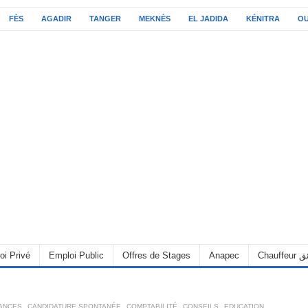
FÈS
AGADIR
TANGER
MEKNÈS
EL JADIDA
KÉNITRA
O
oi Privé
Emploi Public
Offres de Stages
Anapec
Chauff
RANCES
,
CANDIDATURE SPONTANÉE
,
COMPTABILITÉ
,
CONSEILS
,
EDUCATION