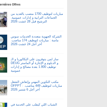
ernières Offres
مباريات لتوظيف 1700 منصب بالعديد من
الجماعات الترابية و إدارات عمومية.
الترشيح قبل 28 غشت 2026
الشركة الجهوية متعددة الخدمات سوس
ماسة : مباريات لتوظيف 174 مناصب.
آخر أجل 24 غشت 2026
سار لمن يتوفرون على البكالوريا و الـ
DEUG و الدبلوم و الإجازة أو الماستر
توظيف 1.800 بعدة مصالح و إدارات
عمومية
مكتب التكوين المهني وإنعاش الشغل
OFPPT : مباريات لتوظيف 449 مناصب.
آخر أجل 6 شتنبر 2026
الشباب اللي كيقلب على الخدمة في