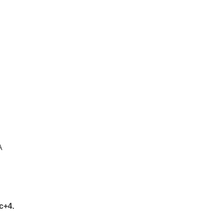
A
c+4.