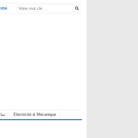
UJDA
eur سائق
Electricité & Mécanique