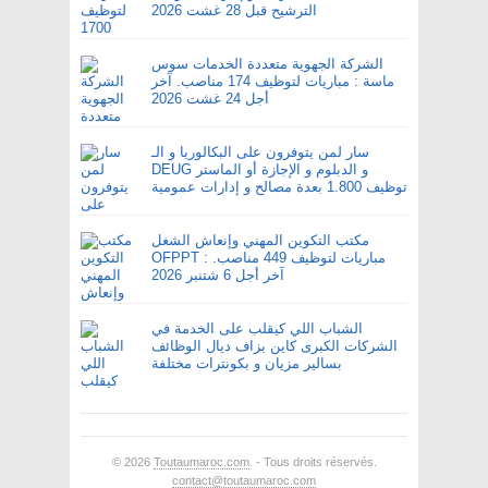
الترشيح قبل 28 غشت 2026
الشركة الجهوية متعددة الخدمات سوس
ماسة : مباريات لتوظيف 174 مناصب. آخر
أجل 24 غشت 2026
سار لمن يتوفرون على البكالوريا و الـ
DEUG و الدبلوم و الإجازة أو الماستر
توظيف 1.800 بعدة مصالح و إدارات عمومية
مكتب التكوين المهني وإنعاش الشغل
OFPPT : مباريات لتوظيف 449 مناصب.
آخر أجل 6 شتنبر 2026
الشباب اللي كيقلب على الخدمة في
الشركات الكبرى كاين بزاف ديال الوظائف
بسالير مزيان و بكونترات مختلفة
© 2026
Toutaumaroc.com
. - Tous droits réservés.
contact@toutaumaroc.com