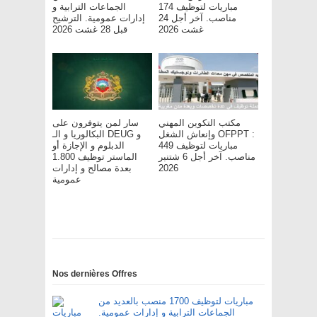
مباريات لتوظيف 174
الجماعات الترابية و
مناصب. آخر أجل 24
إدارات عمومية. الترشيح
غشت 2026
قبل 28 غشت 2026
مكتب التكوين المهني
سار لمن يتوفرون على
وإنعاش الشغل OFPPT :
البكالوريا و الـ DEUG و
مباريات لتوظيف 449
الدبلوم و الإجازة أو
مناصب. آخر أجل 6 شتنبر
الماستر توظيف 1.800
بعدة مصالح و إدارات
2026
عمومية
Nos dernières Offres
مباريات لتوظيف 1700 منصب بالعديد من
الجماعات الترابية و إدارات عمومية.