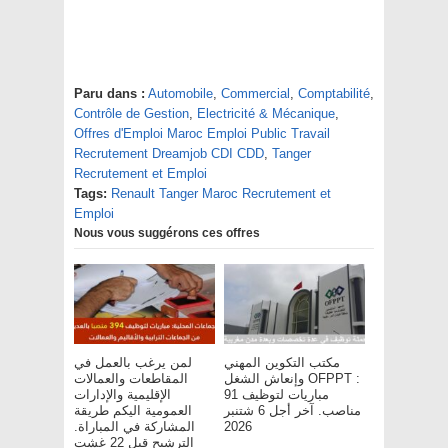
Paru dans :
Automobile
,
Commercial
,
Comptabilité
,
Contrôle de Gestion
,
Electricité & Mécanique
,
Offres d'Emploi Maroc Emploi Public Travail
Recrutement Dreamjob CDI CDD
,
Tanger
Recrutement et Emploi
Tags:
Renault Tanger Maroc Recrutement et
Emploi
Nous vous suggérons ces offres
مكتب التكوين المهني
لمن يرغب بالعمل في
وإنعاش الشغل OFPPT :
المقاطعات والعمالات
مباريات لتوظيف 91
الإقليمية والإدارات
مناصب. آخر أجل 6 شتنبر
العمومية اليكم طريقة
المشاركة في المباراة.
2026
الترشيح قبل 22 غشت