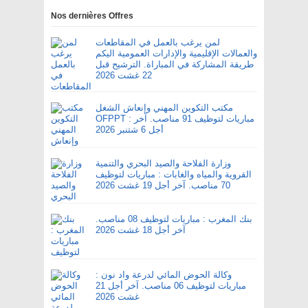
Nos dernières Offres
لمن يرغب بالعمل في المقاطعات
والعمالات الإقليمية والإدارات العمومية اليكم
طريقة المشاركة في المباراة. الترشيح قبل
22 غشت 2026
مكتب التكوين المهني وإنعاش الشغل
OFPPT : مباريات لتوظيف 91 مناصب. آخر
أجل 6 شتنبر 2026
وزارة الفلاحة والصيد البحري والتنمية
القروية والمياه والغابات : مباريات لتوظيف
70 مناصب. آخر أجل 19 غشت 2026
بنك المغرب : مباريات لتوظيف 08 مناصب.
آخر أجل 18 غشت 2026
وكالة الحوض المائي لدرعة واد نون :
مباريات لتوظيف 06 مناصب. آخر أجل 21
غشت 2026