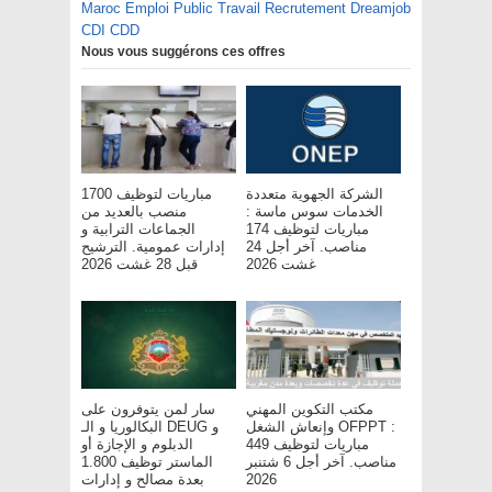
Maroc Emploi Public Travail Recrutement Dreamjob
CDI CDD
Nous vous suggérons ces offres
الشركة الجهوية متعددة
مباريات لتوظيف 1700
الخدمات سوس ماسة :
منصب بالعديد من
مباريات لتوظيف 174
الجماعات الترابية و
مناصب. آخر أجل 24
إدارات عمومية. الترشيح
غشت 2026
قبل 28 غشت 2026
مكتب التكوين المهني
سار لمن يتوفرون على
وإنعاش الشغل OFPPT :
البكالوريا و الـ DEUG و
مباريات لتوظيف 449
الدبلوم و الإجازة أو
مناصب. آخر أجل 6 شتنبر
الماستر توظيف 1.800
2026
بعدة مصالح و إدارات